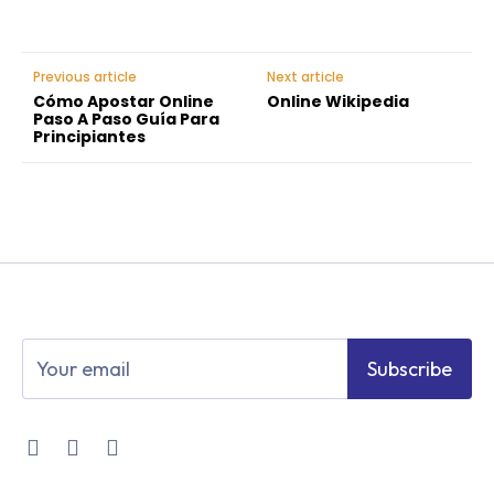
Previous article
Next article
Cómo Apostar Online
Online Wikipedia
Paso A Paso Guía Para
Principiantes
Subscribe