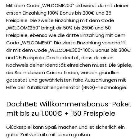
Mit dem Code „WELCOME200“ aktivierst du mit deiner
ersten Einzahlung 100% Bonus bis 200€ und 25
Freispiele. Die zweite Einzahlung mit dem Code
„WELCOME250“ bringt dir 50% bis 250€ und 50
Freispiele, ebenso wie die dritte Einzahlung mit dem
Code „WELCOME50“. Die vierte Einzahlung verschafft
dir mit dem Code „WELCOME300“ 100% Bonus bis 300€
und 25 Freispiele. Das bedeutet, dass du einen
Nachweis deiner Identität einreichen musst. Die Spiele,
die Sie in diesem Casino finden, wurden gründlich
getestet und gewährleisten faire Auszahlungen mit
Hilfe der Zufallszahlengenerator (RNG)-Technologie.
DachBet: Willkommensbonus-Paket
mit bis zu 1.000€ + 150 Freispiele
Glücksspiel kann Spaß machen und ist sicherlich ein
guter Zeitvertreib mit einem großen