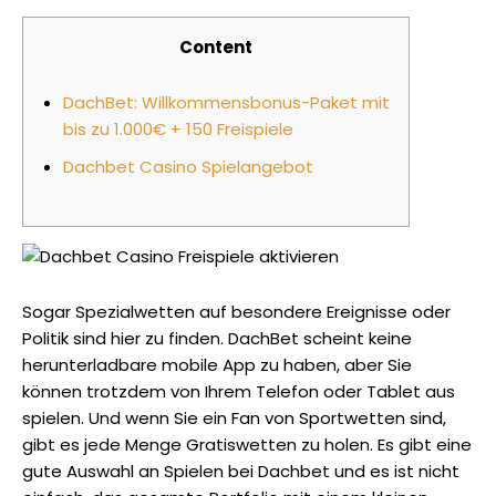
Content
DachBet: Willkommensbonus-Paket mit
bis zu 1.000€ + 150 Freispiele
Dachbet Casino Spielangebot
Sogar Spezialwetten auf besondere Ereignisse oder
Politik sind hier zu finden. DachBet scheint keine
herunterladbare mobile App zu haben, aber Sie
können trotzdem von Ihrem Telefon oder Tablet aus
spielen. Und wenn Sie ein Fan von Sportwetten sind,
gibt es jede Menge Gratiswetten zu holen. Es gibt eine
gute Auswahl an Spielen bei Dachbet und es ist nicht