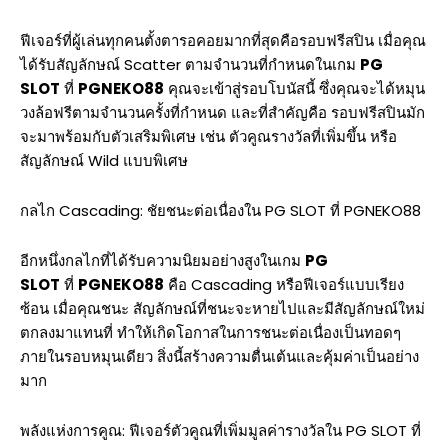
ฟีเจอร์ที่ผู้เล่นทุกคนตั้งตารอคอยมากที่สุดคือรอบฟรีสปิน เมื่อคุณ
ได้รับสัญลักษณ์ Scatter ตามจำนวนที่กำหนดในเกม
PG
SLOT
ที่
PGNEKO88
คุณจะเข้าสู่รอบโบนัสนี้ ซึ่งคุณจะได้หมุน
วงล้อฟรีตามจำนวนครั้งที่กำหนด และที่สำคัญคือ รอบฟรีสปินมัก
จะมาพร้อมกับตัวเสริมพิเศษ เช่น ตัวคูณรางวัลที่เพิ่มขึ้น หรือ
สัญลักษณ์ Wild แบบพิเศษ
กลไก Cascading: ชัยชนะต่อเนื่องใน PG SLOT ที่ PGNEKO88
อีกหนึ่งกลไกที่ได้รับความนิยมอย่างสูงในเกม
PG
SLOT
ที่
PGNEKO88
คือ Cascading หรือฟีเจอร์แบบเรียง
ซ้อน เมื่อคุณชนะ สัญลักษณ์ที่ชนะจะหายไปและมีสัญลักษณ์ใหม่
ตกลงมาแทนที่ ทำให้เกิดโอกาสในการชนะต่อเนื่องเป็นทอดๆ
ภายในรอบหมุนเดียว สิ่งนี้สร้างความตื่นเต้นและคุ้มค่าเป็นอย่าง
มาก
พลังแห่งการคูณ: ฟีเจอร์ตัวคูณที่เพิ่มมูลค่ารางวัลใน PG SLOT ที่