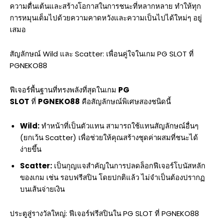
ความตื่นเต้นและสร้างโอกาสในการชนะที่หลากหลาย ทำให้ทุก
การหมุนเต็มไปด้วยความคาดหวังและความเป็นไปได้ใหม่ๆ อยู่
เสมอ
สัญลักษณ์ Wild และ Scatter: เพื่อนคู่ใจในเกม PG SLOT ที่
PGNEKO88
ฟีเจอร์พื้นฐานที่ทรงพลังที่สุดในเกม
PG
SLOT
ที่
PGNEKO88
คือสัญลักษณ์พิเศษสองชนิดนี้
Wild:
ทำหน้าที่เป็นตัวแทน สามารถใช้แทนสัญลักษณ์อื่นๆ
(ยกเว้น Scatter) เพื่อช่วยให้คุณสร้างชุดค่าผสมที่ชนะได้
ง่ายขึ้น
Scatter:
เป็นกุญแจสำคัญในการปลดล็อกฟีเจอร์โบนัสหลัก
ของเกม เช่น รอบฟรีสปิน โดยปกติแล้ว ไม่จำเป็นต้องปรากฏ
บนเส้นจ่ายเงิน
ประตูสู่รางวัลใหญ่: ฟีเจอร์ฟรีสปินใน PG SLOT ที่ PGNEKO88