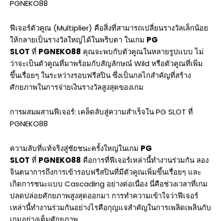
PGNEKO88
ฟีเจอร์ตัวคูณ (Multiplier) คือสิ่งที่สามารถเปลี่ยนรางวัลเล็กน้อย
ให้กลายเป็นรางวัลใหญ่ได้ในพริบตา ในเกม
PG
SLOT
ที่
PGNEKO88
คุณจะพบกับตัวคูณในหลายรูปแบบ ไม่
ว่าจะเป็นตัวคูณที่มาพร้อมกับสัญลักษณ์ Wild หรือตัวคูณที่เพิ่ม
ขึ้นเรื่อยๆ ในระหว่างรอบฟรีสปิน ซึ่งเป็นกลไกสำคัญที่สร้าง
ศักยภาพในการจ่ายเงินรางวัลสูงสุดของเกม
การผสมผสานฟีเจอร์: เคล็ดลับสู่ความสำเร็จใน PG SLOT ที่
PGNEKO88
ความลับที่แท้จริงสู่ชัยชนะครั้งใหญ่ในเกม
PG
SLOT
ที่
PGNEKO88
คือการที่ฟีเจอร์เหล่านี้ทำงานร่วมกัน ลอง
จินตนาการถึงการเข้ารอบฟรีสปินที่มีตัวคูณเพิ่มขึ้นเรื่อยๆ และ
เกิดการชนะแบบ Cascading อย่างต่อเนื่อง นี่คือช่วงเวลาที่เกม
ปลดปล่อยศักยภาพสูงสุดออกมา การทำความเข้าใจว่าฟีเจอร์
เหล่านี้ทำงานร่วมกันอย่างไรคือกุญแจสำคัญในการเพลิดเพลินกับ
เกมอย่างเต็มศักยภาพ