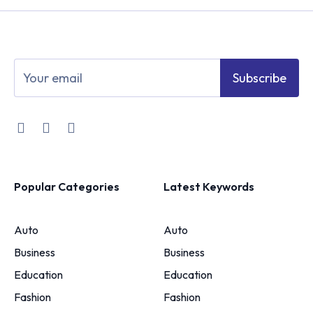
Subscribe
Popular Categories
Latest Keywords
Auto
Auto
Business
Business
Education
Education
Fashion
Fashion