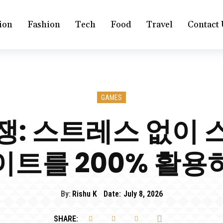
ion
Fashion
Tech
Food
Travel
Contact 
GAMES
쟁: 스트레스 없이 
이트를 200% 활용
By:
Rishu K
Date:
July 8, 2026
SHARE: