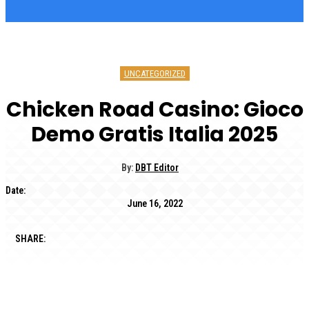
UNCATEGORIZED
Chicken Road Casino: Gioco
Demo Gratis Italia 2025
By:
DBT Editor
Date:
June 16, 2022
SHARE: