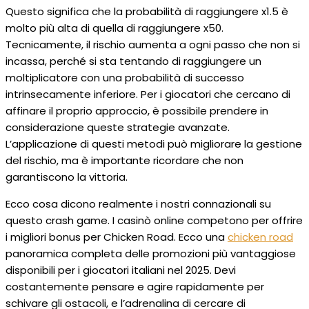
Questo significa che la probabilità di raggiungere x1.5 è
molto più alta di quella di raggiungere x50.
Tecnicamente, il rischio aumenta a ogni passo che non si
incassa, perché si sta tentando di raggiungere un
moltiplicatore con una probabilità di successo
intrinsecamente inferiore. Per i giocatori che cercano di
affinare il proprio approccio, è possibile prendere in
considerazione queste strategie avanzate.
L’applicazione di questi metodi può migliorare la gestione
del rischio, ma è importante ricordare che non
garantiscono la vittoria.
Ecco cosa dicono realmente i nostri connazionali su
questo crash game. I casinò online competono per offrire
i migliori bonus per Chicken Road. Ecco una
chicken road
panoramica completa delle promozioni più vantaggiose
disponibili per i giocatori italiani nel 2025. Devi
costantemente pensare e agire rapidamente per
schivare gli ostacoli, e l’adrenalina di cercare di