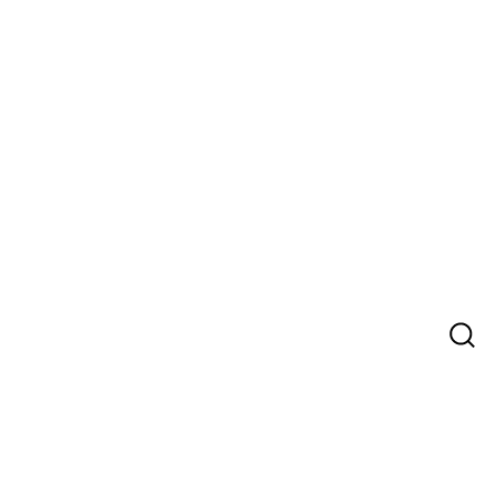
ontact Us