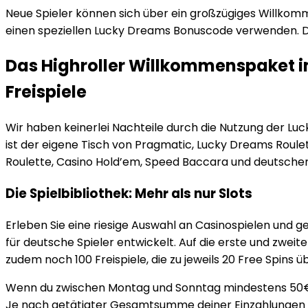
Neue Spieler können sich über ein großzügiges Willkomme
einen speziellen Lucky Dreams Bonuscode verwenden. D
Das Highroller Willkommenspaket i
Freispiele
Wir haben keinerlei Nachteile durch die Nutzung der 
ist der eigene Tisch von Pragmatic, Lucky Dreams Roulet
Roulette, Casino Hold’em, Speed Baccara und deutschem 
Die Spielbibliothek: Mehr als nur Slots
Erleben Sie eine riesige Auswahl an Casinospielen und gew
für deutsche Spieler entwickelt. Auf die erste und zwei
zudem noch 100 Freispiele, die zu jeweils 20 Free Spins 
Wenn du zwischen Montag und Sonntag mindestens 50€ be
Je nach getätigter Gesamtsumme deiner Einzahlungen 