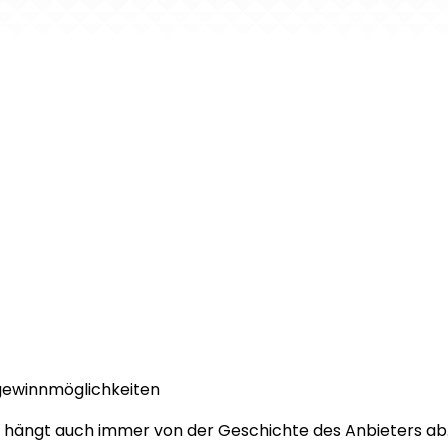
, hängt auch immer von der Geschichte des Anbieters ab