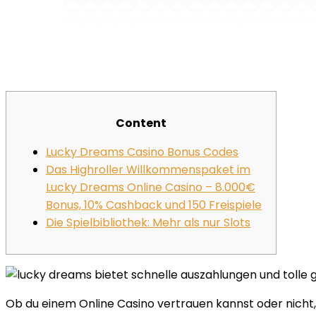
Content
Lucky Dreams Casino Bonus Codes
Das Highroller Willkommenspaket im
Lucky Dreams Online Casino – 8.000€
Bonus, 10% Cashback und 150 Freispiele
Die Spielbibliothek: Mehr als nur Slots
Ob du einem Online Casino vertrauen kannst oder nicht