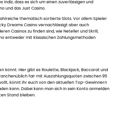
s Indiz, dass es sich um einen zuverlässigen und
o und das Just Casino.
lreiche thematisch sortierte Slots. Vor allem Spieler
ucky Dreams Casino vernachlässigt aber auch
en Casinos zu finden sind, wie Neteller und Skrill,
sino entweder mit klassischen Zahlungsmethoden
en könnt. Hier gibt es Roulette, Blackjack, Baccarat und
branchenüblich fair mit Auszahlungsquoten zwischen 95
 wollt, könnt ihr euch von den aktuellen Top-Gewinnern
rladen kann. Dabei kann man sich in sein Konto anmelden
ten Stand bleiben.