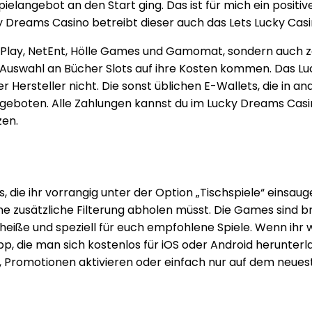
elangebot an den Start ging. Das ist für mich ein positive
Dreams Casino betreibt dieser auch das Lets Lucky Casin
 Play, NetEnt, Hölle Games und Gamomat, sondern auch zah
 Auswahl an Bücher Slots auf ihre Kosten kommen. Das L
rsteller nicht. Die sonst üblichen E-Wallets, die in ander
ngeboten. Alle Zahlungen kannst du im Lucky Dreams Ca
zen.
, die ihr vorrangig unter der Option „Tischspiele“ einsaug
hne zusätzliche Filterung abholen müsst. Die Games sind 
 heiße und speziell für euch empfohlene Spiele. Wenn ihr
App, die man sich kostenlos für iOS oder Android herunte
n, Promotionen aktivieren oder einfach nur auf dem neues