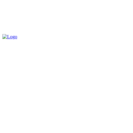
Auto
Business
E