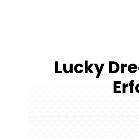
Lucky Dre
Er