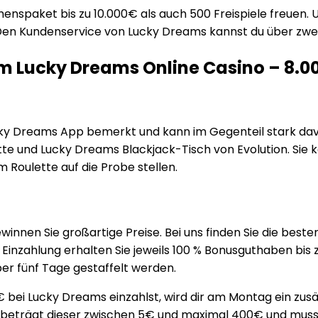
nspaket bis zu 10.000€ als auch 500 Freispiele freuen. U
en Kundenservice von Lucky Dreams kannst du über zwei
m Lucky Dreams Online Casino – 8.0
Lucky Dreams App bemerkt und kann im Gegenteil stark d
te und Lucky Dreams Blackjack-Tisch von Evolution. Sie kö
Roulette auf die Probe stellen.
innen Sie großartige Preise. Bei uns finden Sie die besten
te Einzahlung erhalten Sie jeweils 100 % Bonusguthaben bi
über fünf Tage gestaffelt werden.
i Lucky Dreams einzahlst, wird dir am Montag ein zusät
beträgt dieser zwischen 5€ und maximal 400€ und muss