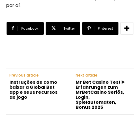
por aí.
Facebook
Twitter
Pinterest
Previous article
Next article
Instruções de como
Mr Bet Casino Test ᐈ
baixar a Global Bet
Erfahrungen zum
app e seus recursos
MrBetCasino Seriös,
do jogo
Login,
Spielautomaten,
Bonus 2025