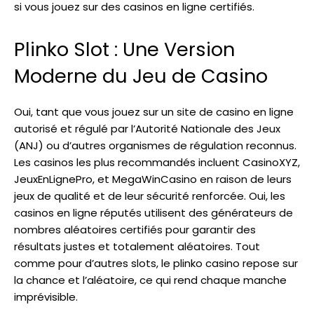
si vous jouez sur des casinos en ligne certifiés.
Plinko Slot : Une Version
Moderne du Jeu de Casino
Oui, tant que vous jouez sur un site de casino en ligne
autorisé et régulé par l’Autorité Nationale des Jeux
(ANJ) ou d’autres organismes de régulation reconnus.
Les casinos les plus recommandés incluent CasinoXYZ,
JeuxEnLignePro, et MegaWinCasino en raison de leurs
jeux de qualité et de leur sécurité renforcée. Oui, les
casinos en ligne réputés utilisent des générateurs de
nombres aléatoires certifiés pour garantir des
résultats justes et totalement aléatoires. Tout
comme pour d’autres slots, le plinko casino repose sur
la chance et l’aléatoire, ce qui rend chaque manche
imprévisible.