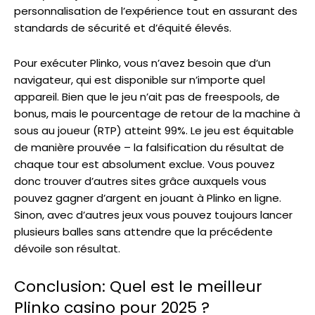
personnalisation de l’expérience tout en assurant des
standards de sécurité et d’équité élevés.
Pour exécuter Plinko, vous n’avez besoin que d’un
navigateur, qui est disponible sur n’importe quel
appareil. Bien que le jeu n’ait pas de freespools, de
bonus, mais le pourcentage de retour de la machine à
sous au joueur (RTP) atteint 99%. Le jeu est équitable
de manière prouvée – la falsification du résultat de
chaque tour est absolument exclue. Vous pouvez
donc trouver d’autres sites grâce auxquels vous
pouvez gagner d’argent en jouant à Plinko en ligne.
Sinon, avec d’autres jeux vous pouvez toujours lancer
plusieurs balles sans attendre que la précédente
dévoile son résultat.
Conclusion: Quel est le meilleur
Plinko casino pour 2025 ?