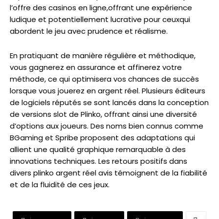
l’offre des casinos en ligne,offrant une expérience
ludique et potentiellement lucrative pour ceuxqui
abordent le jeu avec prudence et réalisme.
En pratiquant de manière régulière et méthodique,
vous gagnerez en assurance et affinerez votre
méthode, ce qui optimisera vos chances de succès
lorsque vous jouerez en argent réel. Plusieurs éditeurs
de logiciels réputés se sont lancés dans la conception
de versions slot de Plinko, offrant ainsi une diversité
d’options aux joueurs. Des noms bien connus comme
BGaming et Spribe proposent des adaptations qui
allient une qualité graphique remarquable à des
innovations techniques. Les retours positifs dans
divers plinko argent réel avis témoignent de la fiabilité
et de la fluidité de ces jeux.