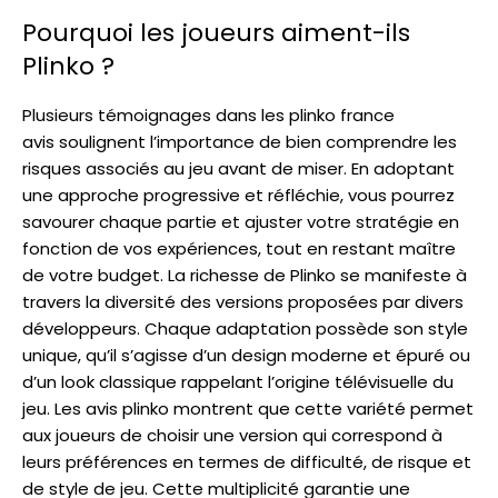
Pourquoi les joueurs aiment-ils
Plinko ?
Plusieurs témoignages dans les plinko france
avis soulignent l’importance de bien comprendre les
risques associés au jeu avant de miser. En adoptant
une approche progressive et réfléchie, vous pourrez
savourer chaque partie et ajuster votre stratégie en
fonction de vos expériences, tout en restant maître
de votre budget. La richesse de Plinko se manifeste à
travers la diversité des versions proposées par divers
développeurs. Chaque adaptation possède son style
unique, qu’il s’agisse d’un design moderne et épuré ou
d’un look classique rappelant l’origine télévisuelle du
jeu. Les avis plinko montrent que cette variété permet
aux joueurs de choisir une version qui correspond à
leurs préférences en termes de difficulté, de risque et
de style de jeu. Cette multiplicité garantie une