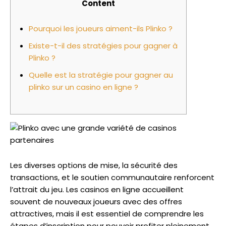
Content
Pourquoi les joueurs aiment-ils Plinko ?
Existe-t-il des stratégies pour gagner à
Plinko ?
Quelle est la stratégie pour gagner au
plinko sur un casino en ligne ?
Les diverses options de mise, la sécurité des
transactions, et le soutien communautaire renforcent
l’attrait du jeu. Les casinos en ligne accueillent
souvent de nouveaux joueurs avec des offres
attractives, mais il est essentiel de comprendre les
étapes d’inscription pour pouvoir profiter pleinement