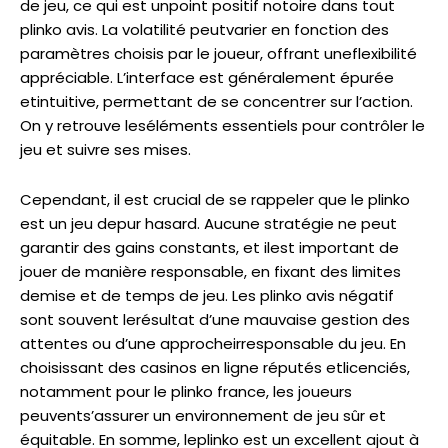
de jeu, ce qui est unpoint positif notoire dans tout
plinko avis. La volatilité peutvarier en fonction des
paramètres choisis par le joueur, offrant uneflexibilité
appréciable. L’interface est généralement épurée
etintuitive, permettant de se concentrer sur l’action.
On y retrouve leséléments essentiels pour contrôler le
jeu et suivre ses mises.
Cependant, il est crucial de se rappeler que le plinko
est un jeu depur hasard. Aucune stratégie ne peut
garantir des gains constants, et ilest important de
jouer de manière responsable, en fixant des limites
demise et de temps de jeu. Les plinko avis négatif
sont souvent lerésultat d’une mauvaise gestion des
attentes ou d’une approcheirresponsable du jeu. En
choisissant des casinos en ligne réputés etlicenciés,
notamment pour le plinko france, les joueurs
peuvents’assurer un environnement de jeu sûr et
équitable. En somme, leplinko est un excellent ajout à