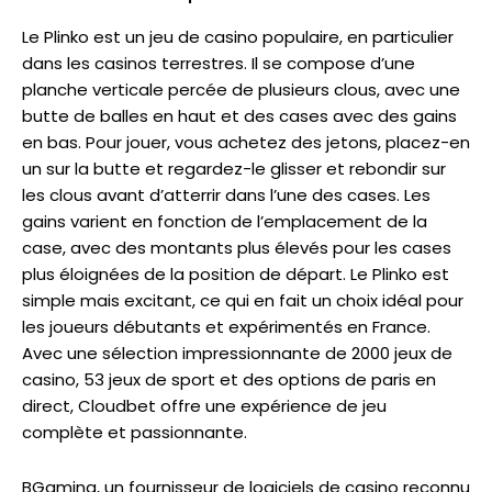
Le Plinko est un jeu de casino populaire, en particulier
dans les casinos terrestres. Il se compose d’une
planche verticale percée de plusieurs clous, avec une
butte de balles en haut et des cases avec des gains
en bas. Pour jouer, vous achetez des jetons, placez-en
un sur la butte et regardez-le glisser et rebondir sur
les clous avant d’atterrir dans l’une des cases. Les
gains varient en fonction de l’emplacement de la
case, avec des montants plus élevés pour les cases
plus éloignées de la position de départ. Le Plinko est
simple mais excitant, ce qui en fait un choix idéal pour
les joueurs débutants et expérimentés en France.
Avec une sélection impressionnante de 2000 jeux de
casino, 53 jeux de sport et des options de paris en
direct, Cloudbet offre une expérience de jeu
complète et passionnante.
BGaming, un fournisseur de logiciels de casino reconnu